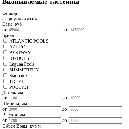
Вкапываемые бассейны
Фильтр
свернуть
показать
Цена, руб.
от
до
Бренд
ATLANTIC POOLS
AZURO
BESTWAY
IQPOOLS
Laguna Pools
SUMMERFUN
Starmatrix
TREVI
РОССИЯ
Длина, мм
от
до
Ширина, мм
от
до
Высота, мм
от
до
Объем Воды, куб.м