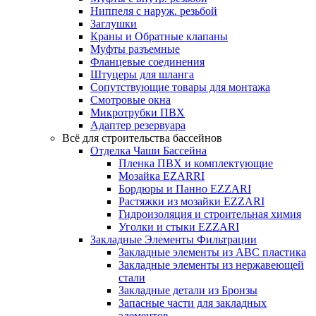
Ниппеля с наруж. резьбой
Заглушки
Краны и Обратные клапаны
Муфты разъемные
Фланцевые соединения
Штуцеры для шланга
Сопутствующие товары для монтажа
Смотровые окна
Микротрубки ПВХ
Адаптер резервуара
Всё для строительства бассейнов
Отделка Чаши Бассейна
Пленка ПВХ и комплектующие
Мозайка EZARRI
Бордюры и Панно EZZARI
Растяжки из мозайки EZZARI
Гидроизоляция и строительная химия
Уголки и стыки EZZARI
Закладные Элементы Фильтрации
Закладные элементы из ABC пластика
Закладные элементы из нержавеющей
стали
Закладные детали из Бронзы
Запасные части для закладных
элементов