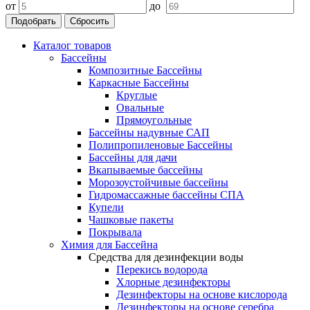
от
до
Подобрать
Сбросить
Каталог товаров
Бассейны
Композитные Бассейны
Каркасные Бассейны
Круглые
Овальные
Прямоугольные
Бассейны надувные САП
Полипропиленовые Бассейны
Бассейны для дачи
Вкапываемые бассейны
Морозоустойчивые бассейны
Гидромассажные бассейны СПА
Купели
Чашковые пакеты
Покрывала
Химия для Бассейна
Средства для дезинфекции воды
Перекись водорода
Хлорные дезинфекторы
Дезинфекторы на основе кислорода
Дезинфекторы на основе серебра