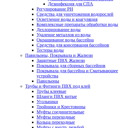
Дезинфекция для СПА
Регулирование РН
Средства для уничтожения водорослей
Осветление воды и коагуляция
Комплексные препараты обработки воды
Дехлорирование воды
Удаление металлов из воды
Окрашивание воды бассейна
Средства для консервация бассейнов
Тестеры воды
Павильоны, Покрывала и Жалюзи
Защитные ПВХ Жалюзи
Покрывала для сборных бассейнов
Покрывала для бассейна и Сматывающее
устройства
Павильоны
Трубы и Фитинги ПВХ под клей
Трубы клеевые
Шланги ПВХ витые
Угольники
Тройники и Крестовины
Муфты соединительные
Муфты переходные
Кольца переходные
Муфты с внутр. резьбой