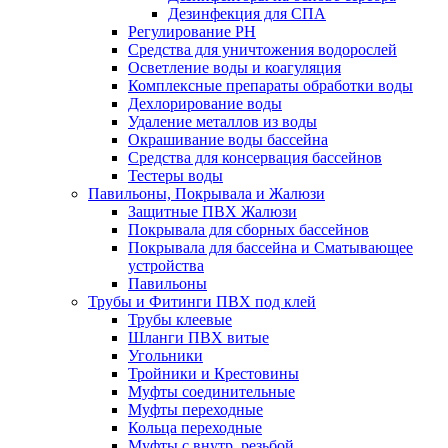
Дезинфекция для СПА
Регулирование РН
Средства для уничтожения водорослей
Осветление воды и коагуляция
Комплексные препараты обработки воды
Дехлорирование воды
Удаление металлов из воды
Окрашивание воды бассейна
Средства для консервация бассейнов
Тестеры воды
Павильоны, Покрывала и Жалюзи
Защитные ПВХ Жалюзи
Покрывала для сборных бассейнов
Покрывала для бассейна и Сматывающее
устройства
Павильоны
Трубы и Фитинги ПВХ под клей
Трубы клеевые
Шланги ПВХ витые
Угольники
Тройники и Крестовины
Муфты соединительные
Муфты переходные
Кольца переходные
Муфты с внутр. резьбой