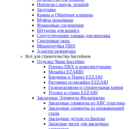
Ниппеля с наруж. резьбой
Заглушки
Краны и Обратные клапаны
Муфты разъемные
Фланцевые соединения
Штуцеры для шланга
Сопутствующие товары для монтажа
Смотровые окна
Микротрубки ПВХ
Адаптер резервуара
Всё для строительства бассейнов
Отделка Чаши Бассейна
Пленка ПВХ и комплектующие
Мозайка EZARRI
Бордюры и Панно EZZARI
Растяжки из мозайки EZZARI
Гидроизоляция и строительная химия
Уголки и стыки EZZARI
Закладные Элементы Фильтрации
Закладные элементы из ABC пластика
Закладные элементы из нержавеющей
стали
Закладные детали из Бронзы
Запасные части для закладных
элементов